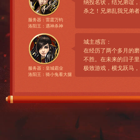
纳投名状，结兄弟谊，
杀之！兄弟乱我兄弟者
服务器：雷霆万钧
洛阳王：遇神杀神
城主感言：
在经历了两个多月的磨
不胜。在未来的日子里
极致游戏，横戈跃马，
服务器：皇城霸业
洛阳王：骑小兔看大腿
城主感言：
在千军万马前，与你并
立地图里，和你谈笑风
不变，永不言弃。
服务器：雄霸天下
洛阳王：小烟枪
城主感言：