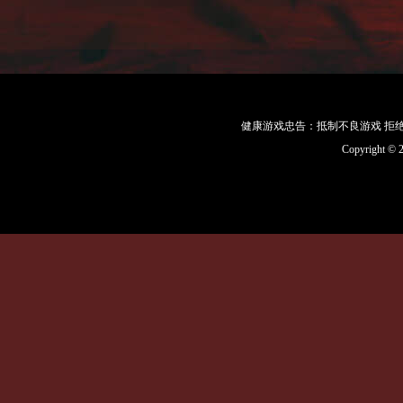
这次获奖,感谢魔侠传
来，后到的兄弟，在这
办越好,希望我们巅峰
服务器：战无不胜
洛阳王：帝释天
健康游戏忠告：抵制不良游戏 拒绝
城主感言：
Copyright 
征服无处不在，兄弟无
未来一切可以征服的力
让任何征服者低头。
服务器：飞龙在天
洛阳王：Max囚牛