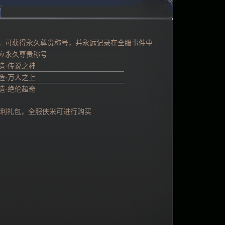
时，可获得永久尊贵称号，并永远记录在全服事件中
应永久尊贵称号
造·传说之神
造·万人之上
造·绝伦超奇
利礼包，全服侠米可进行购买