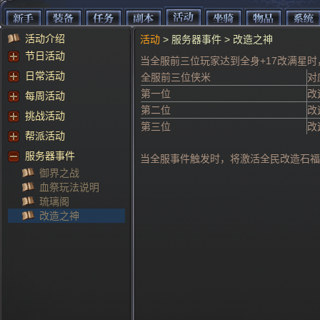
活动介绍
活动
> 服务器事件 > 改造之神
节日活动
当全服前三位玩家达到全身+17改满星
日常活动
全服前三位侠米
对
第一位
改
每周活动
第二位
改
挑战活动
第三位
改
帮派活动
服务器事件
当全服事件触发时，将激活全民改造石福
御界之战
血祭玩法说明
琉璃阁
改造之神