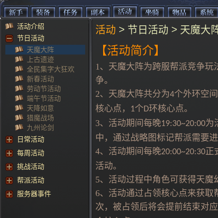
活动介绍
活动
> 节日活动 > 天魔大
节日活动
【活动简介
】
天魔大阵
上古遗迹
1、
天魔大阵为跨服帮派竞争玩
全民集字大狂欢
新春活动
争。
劳动节活动
2、
天魔大阵共分为
个外环空间
4
端午节活动
核心点，
个
环核心点。
天降如意
1
D
猎魔战场
3、
活动期间每晚
为
19:30~20:00
九州论剑
中，通过战略图标记帮派需要进
日常活动
4、
活动期间每晚
正
20:00~20:30
每周活动
活动。
挑战活动
5、活动过程中角色可获得天魔
帮派活动
6、
活动通过占领核心点来获取
服务器事件
次，被占领后将会提前结束对应