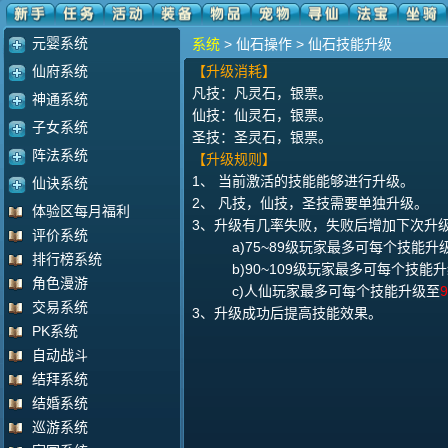
元婴系统
系统
> 仙石操作 > 仙石技能升级
仙府系统
【升级消耗】
凡技：凡灵石，银票。
神通系统
仙技：仙灵石，银票。
子女系统
圣技：圣灵石，银票。
阵法系统
【升级规则】
1、 当前激活的技能能够进行升级。
仙诀系统
2、 凡技，仙技，圣技需要单独升级。
体验区每月福利
3、升级有几率失败，失败后增加下次升
评价系统
a)75~89级玩家最多可每个技能升
排行榜系统
b)90~109级玩家最多可每个技能
角色漫游
c)人仙玩家最多可每个技能升级至
9
交易系统
3、升级成功后提高技能效果。
PK系统
自动战斗
结拜系统
结婚系统
巡游系统