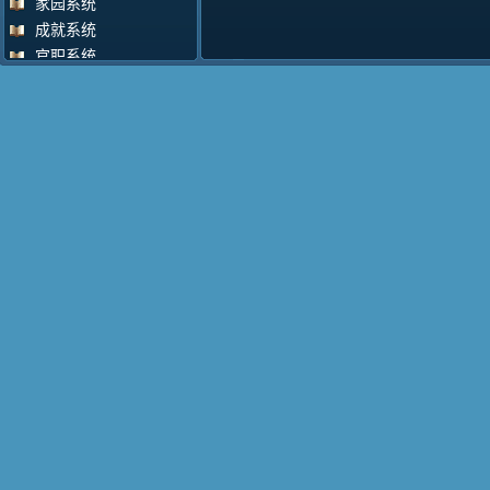
家园系统
成就系统
官职系统
掌门系统
飞行系统
VIP系统
决斗系统
擂台比武
擂台攻守
变身系统
车迟国商人
活动积分大使
奇货收购商
回收道具
试炼系统
邮件系统
门派忠诚度
围观系统
战斗点评系统