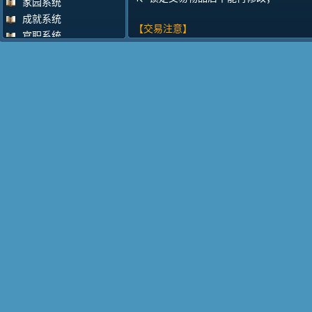
家园系统
成就系统
【交易注意】
官职系统
为了防止上当受骗，请在双方锁定交易物
掌门系统
飞行系统
VIP系统
决斗系统
擂台比武
擂台攻守
变身系统
车迟国商人
活动积分大使
奇货收购商
回收道具
试炼系统
邮件系统
门派忠诚度
围观系统
战斗点评系统