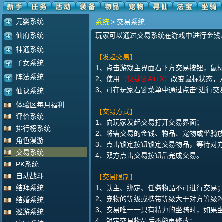
元婴系统
系统
> 交易系统
仙府系统
玩家可以通过交易系统在游戏中进行金钱
神通系统
【发起交易】
子女系统
1、点击游戏主界面右下方交易按钮，鼠
阵法系统
2、使用
（快捷键Alt+X）
改变鼠标状态，
3、可在玩家右键菜单中通过点击“进行交
仙诀系统
体验区每月福利
【交易方式】
评价系统
1、向玩家发起交易打开交易界面；
排行榜系统
2、将需交易的金钱、物品、宠物或坐骑
角色漫游
3、点击锁定按钮锁定交易物品，等待对
交易系统
4、双方点击交易按钮后完成交易。
PK系统
自动战斗
【交易限制】
结拜系统
1、认主、绑定、任务物品不可进行交易
2、宠物的等级或携带等级大于对方等级2
结婚系统
3、交易唯一一只有精力的坐骑时，如果
巡游系统
4、锁定交易物品后不能再修改；