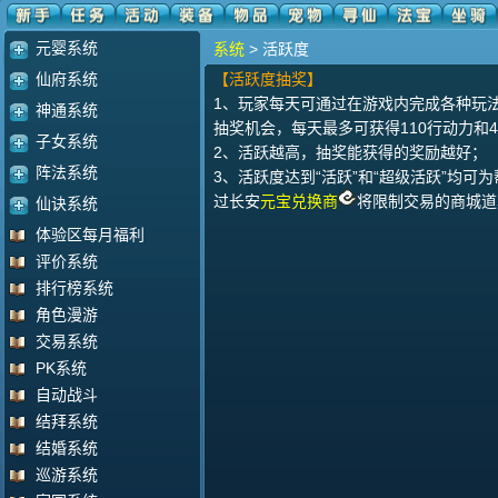
元婴系统
系统
> 活跃度
仙府系统
【活跃度抽奖】
1、玩家每天可通过在游戏内完成各种玩
神通系统
抽奖机会，每天最多可获得110行动力和
子女系统
2、活跃越高，抽奖能获得的奖励越好；
阵法系统
3、活跃度达到“活跃”和“超级活跃”均可
过长安
元宝兑换商
将限制交易的商城道
仙诀系统
体验区每月福利
评价系统
排行榜系统
角色漫游
交易系统
PK系统
自动战斗
结拜系统
结婚系统
巡游系统