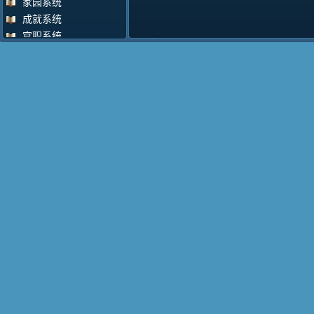
家园系统
成就系统
官职系统
掌门系统
飞行系统
VIP系统
决斗系统
擂台比武
擂台攻守
变身系统
车迟国商人
活动积分大使
奇货收购商
回收道具
试炼系统
邮件系统
门派忠诚度
围观系统
战斗点评系统